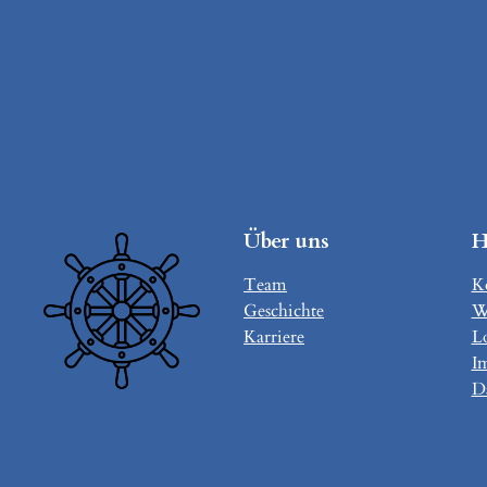
Über uns
H
Team
Ko
Geschichte
W
Karriere
L
I
D