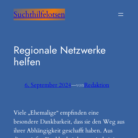
Zum
Suchthilfelotsen
Inhalt
springen
Regionale Netzwerke
helfen
6. September 2024
—
Redaktion
von
Viele „Ehemalige“ empfinden eine
besondere Dankbarkeit, dass sie den Weg aus
ihrer Abhängigkeit geschafft haben. Aus