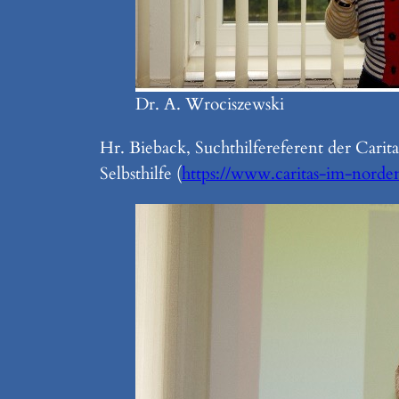
Dr. A. Wrociszewski
Hr. Bieback, Suchthilfereferent der Carit
Selbsthilfe (
https://www.caritas-im-norden