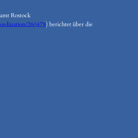
samt Rostock
oordination/260478
) berichtet über die