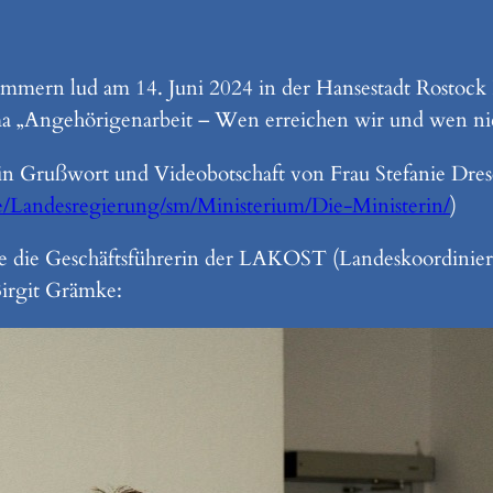
rn lud am 14. Juni 2024 in der Hansestadt Rostock Fac
ma „Angehörigenarbeit – Wen erreichen wir und wen ni
in Grußwort und Videobotschaft von Frau Stefanie Drese
/Landesregierung/sm/Ministerium/Die-Ministerin/
)
te die Geschäftsführerin der LAKOST (Landeskoordinier
Birgit Grämke: