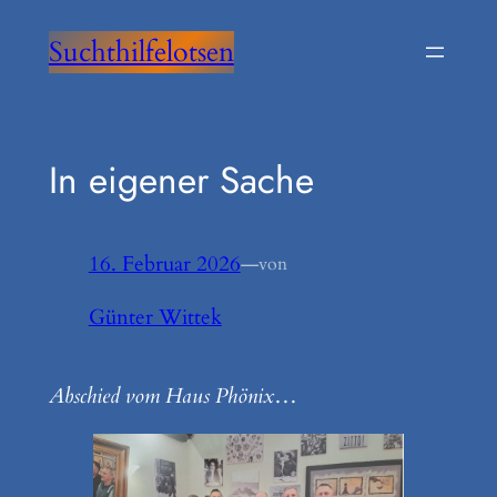
Zum
Suchthilfelotsen
Inhalt
springen
In eigener Sache
16. Februar 2026
—
von
Günter Wittek
Abschied vom Haus Phönix
…